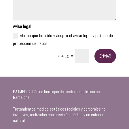
Aviso legal
Afirmo que he leído y acepto el aviso legal y política de
protección de datos
=
ENVIAR
4 + 15
PATMEDIC | Clínica boutique de medicina estética en
Barcelona
Tratamientos médico-estéticos faciales y corporales no
invasivos, realizados con precisión médica y un enfoque
natural.