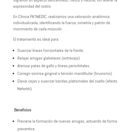
logrando un aspecto descansado, fresco y natural, sin alterar la
expresividad del rostro.
En Clínica PATMEDIC, realizamos una valoración anatómica
individualizada, identificando la fuerza, simetría y patrón de
movimiento de cada músculo.
El tratamiento es ideal para:
Suavizar líneas horizontales de la frente.
Relajar arrugas glabelares (entrecejo).
Atenuar patas de gallo y líneas periorbitales.
Corregir sonrisa gingival o tensión mandibular (bruxismo).
Elevar cejas y suavizar bandas platismales del cuello (efecto
Nefertiti).
Beneficios
Previene la formación de nuevas arrugas, actuando de forma
preventiva.