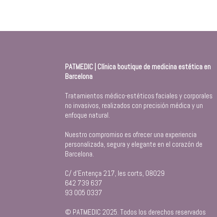
PATMEDIC | Clínica boutique de medicina estética en
Barcelona
Tratamientos médico-estéticos faciales y corporales
no invasivos, realizados con precisión médica y un
enfoque natural.
Nuestro compromiso es ofrecer una experiencia
personalizada, segura y elegante en el corazón de
Barcelona.
C/ d’Entença 217, les corts, 08029
642 739 637
93 005 0337
© PATMEDIC 2025. Todos los derechos reservados