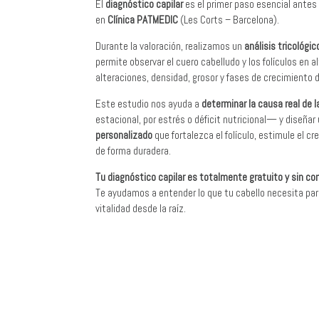
El
diagnóstico capilar
es el primer paso esencial antes 
en
Clínica PATMEDIC
(Les Corts – Barcelona).
Durante la valoración, realizamos un
análisis tricológic
permite observar el cuero cabelludo y los folículos en al
alteraciones, densidad, grosor y fases de crecimiento d
Este estudio nos ayuda a
determinar la causa real de l
estacional, por estrés o déficit nutricional— y diseñar
personalizado
que fortalezca el folículo, estimule el cr
de forma duradera.
Tu diagnóstico capilar es totalmente gratuito y sin c
Te ayudamos a entender lo que tu cabello necesita par
vitalidad desde la raíz.