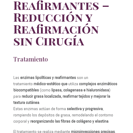
Reafirmantes –
Reducción y
Reafirmación
sin Cirugía
Tratamiento
Las
enzimas lipolíticas y reafirmantes
son un
tratamiento
médico-estético que
utiliza
complejos enzimáticos
biocompatibles
(como
lipasa, colagenasa e hialuronidasa
)
para
reducir grasa localizada, reafirmar tejidos y mejorar la
textura cutánea
.
Estas enzimas actúan de forma
selectiva y progresiva
,
rompiendo los depósitos de grasa, remodelando el contorno
corporal y
reorganizando las fibras de colágeno y elastina
.
El tratamiento se realiza mediante
microinyecciones precisas
,